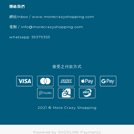
聯絡我們
網站Inbox / www.morecrazyshopping.com
電郵 /
info@morecrazyshopping.com
whatsapp: 59379353
接受之付款方式
2021 © More Crazy Shopping
Powered by
SHOPLINE Payments