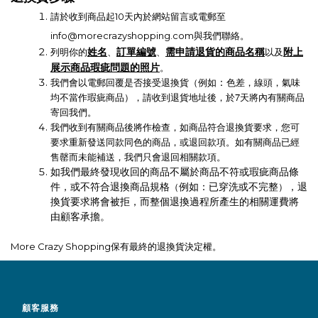
請於收到商品起10天內於網站留言或電郵至
info@morecrazyshopping.com
與我們聯絡。
姓名
訂單編號
需申請退貨的商品名稱
附上
列明你的
、
、
以及
展示商品瑕疵問題的照片
。
我們會以電郵回覆是否接受退換貨（例如
色差，線頭，氣味
：
均不當作瑕疵商品），請收到退貨地址後，於7天將內有關商品
寄回我們。
我們收到有關商品後將作檢查，如商品符合退換貨要求，您可
要求重新發送同款同色的商品，或退回款項。如有關商品已經
售罄而未能補送，我們只會退回相關款項。
如我們最終發現收回的商品不屬於商品不符或瑕疵商品條
（
）
件，或不符合退換商品規格
例如：已穿洗或不完整
，退
換貨要求將會被拒，而整個退換過程所產生的相關運費將
由顧客承擔。
More Crazy Shopping
保有最終的退換貨決定權。
顧客服務